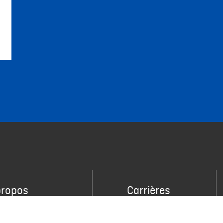
propos
Carrières
veloppement
Nous joindre