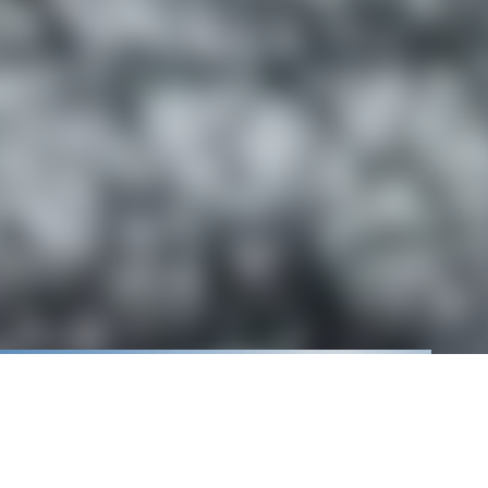
Gérer le consentement
Bienvenue! Nous utilisons des cookies (témoins) dans notre site, notamment pour
vous offrir une expérience de navigation optimale ainsi qu’à des fins de marketing.
Vous pouvez modifier les paramètres des cookies en tout temps.
Accepter
Refuser
Afficher les préférences
Politique de confidentialité
Termes et conditions